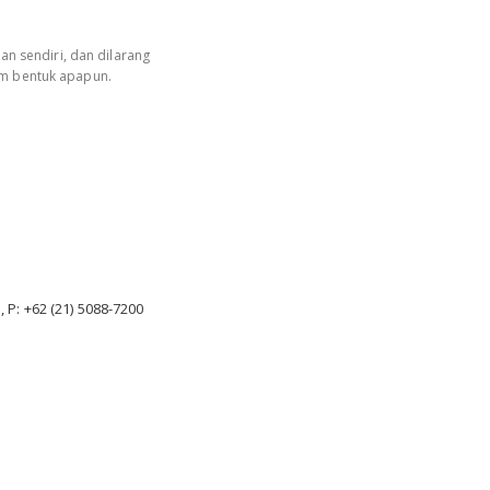
an sendiri, dan dilarang
am bentuk apapun.
, P: +62 (21) 5088-7200