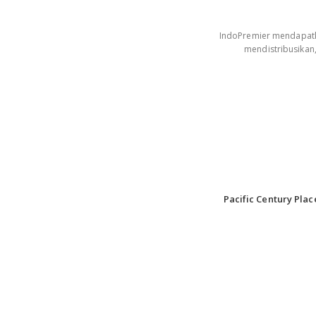
IndoPremier mendapatkan
mendistribusikan
Pacific Century Plac