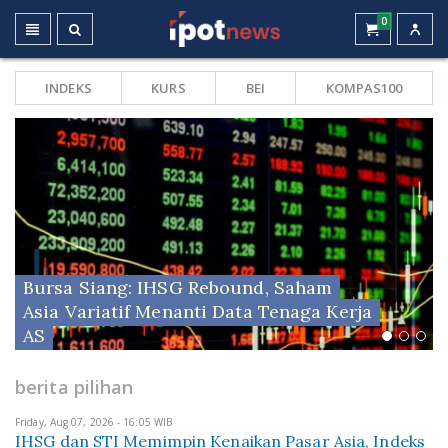
0
INDEKS
KURS
BEI
KOMPAS100
Bursa Siang: IHSG Rebound, Saham
Asia Variatif Menanti Data Tenaga Kerja
AS
berita pilihan
Friday, Aug 07, 2026 - 16:05 WIB
IHSG dan STI Memimpin Kenaikan Pasar Asia, Indeks