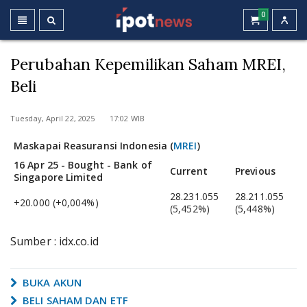
0
Perubahan Kepemilikan Saham MREI,
Beli
Tuesday, April 22, 2025 17:02 WIB
Maskapai Reasuransi Indonesia (
MREI
)
16 Apr 25 - Bought - Bank of
Current
Previous
Singapore Limited
28.231.055
28.211.055
+20.000 (+0,004%)
(5,452%)
(5,448%)
Sumber : idx.co.id
BUKA AKUN
BELI SAHAM DAN ETF