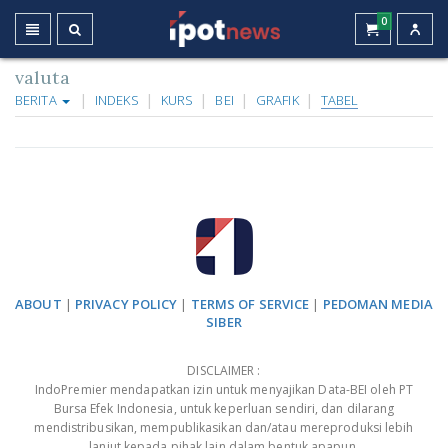
0
valuta
BERITA
INDEKS
KURS
BEI
GRAFIK
TABEL
ABOUT
|
PRIVACY POLICY
|
TERMS OF SERVICE
|
PEDOMAN MEDIA
SIBER
DISCLAIMER :
IndoPremier mendapatkan izin untuk menyajikan Data-BEI oleh PT
Bursa Efek Indonesia, untuk keperluan sendiri, dan dilarang
mendistribusikan, mempublikasikan dan/atau mereproduksi lebih
lanjut kepada pihak lain dalam bentuk apapun.