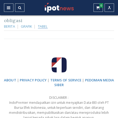
0
obligasi
BERITA
GRAFIK
TABEL
ABOUT
|
PRIVACY POLICY
|
TERMS OF SERVICE
|
PEDOMAN MEDIA
SIBER
DISCLAIMER :
IndoPremier mendapatkan izin untuk menyajikan Data-BEI oleh PT
Bursa Efek Indonesia, untuk keperluan sendiri, dan dilarang
mendistribusikan, mempublikasikan dan/atau mereproduksi lebih
lanjut kepada pihak lain dalam bentuk apapun.