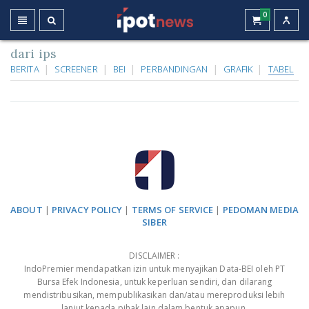
0
dari ips
BERITA
SCREENER
BEI
PERBANDINGAN
GRAFIK
TABEL
ABOUT
|
PRIVACY POLICY
|
TERMS OF SERVICE
|
PEDOMAN MEDIA
SIBER
DISCLAIMER :
IndoPremier mendapatkan izin untuk menyajikan Data-BEI oleh PT
Bursa Efek Indonesia, untuk keperluan sendiri, dan dilarang
mendistribusikan, mempublikasikan dan/atau mereproduksi lebih
lanjut kepada pihak lain dalam bentuk apapun.