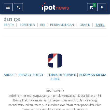
0
dari ips
BERITA
SCREENER
BEI
PERBANDINGAN
GRAFIK
TABEL
ABOUT
|
PRIVACY POLICY
|
TERMS OF SERVICE
|
PEDOMAN MEDIA
SIBER
DISCLAIMER :
IndoPremier mendapatkan izin untuk menyajikan Data-BEI oleh PT
Bursa Efek Indonesia, untuk keperluan sendiri, dan dilarang
mendistribusikan, mempublikasikan dan/atau mereproduksi lebih
lanjut kepada pihak lain dalam bentuk apapun.