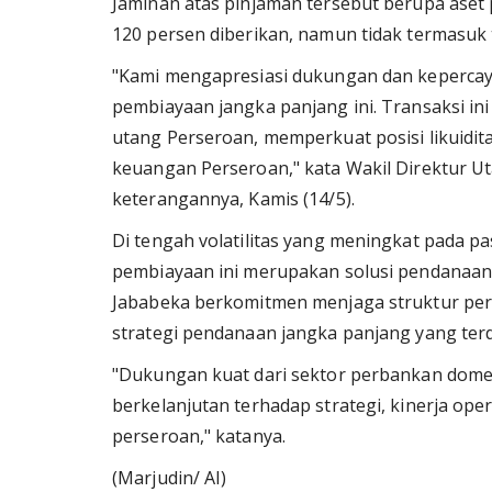
Jaminan atas pinjaman tersebut berupa aset 
120 persen diberikan, namun tidak termasuk 
"Kami mengapresiasi dukungan dan kepercayaa
pembiayaan jangka panjang ini. Transaksi in
utang Perseroan, memperkuat posisi likuidita
keuangan Perseroan," kata Wakil Direktur U
keterangannya, Kamis (14/5).
Di tengah volatilitas yang meningkat pada pas
pembiayaan ini merupakan solusi pendanaan 
Jababeka berkomitmen menjaga struktur permo
strategi pendanaan jangka panjang yang terdi
"Dukungan kuat dari sektor perbankan dome
berkelanjutan terhadap strategi, kinerja op
perseroan," katanya.
(Marjudin/ AI)