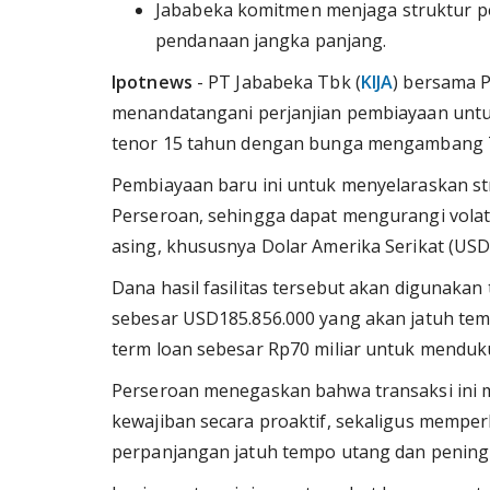
Jababeka komitmen menjaga struktur per
pendanaan jangka panjang.
Ipotnews
- PT Jababeka Tbk (
KIJA
) bersama P
menandatangani perjanjian pembiayaan untu
tenor 15 tahun dengan bunga mengambang 7
Pembiayaan baru ini untuk menyelaraskan s
Perseroan, sehingga dapat mengurangi volatil
asing, khususnya Dolar Amerika Serikat (USD
Dana hasil fasilitas tersebut akan digunaka
sebesar USD185.856.000 yang akan jatuh tem
term loan sebesar Rp70 miliar untuk mendu
Perseroan menegaskan bahwa transaksi ini m
kewajiban secara proaktif, sekaligus memper
perpanjangan jatuh tempo utang dan peningka