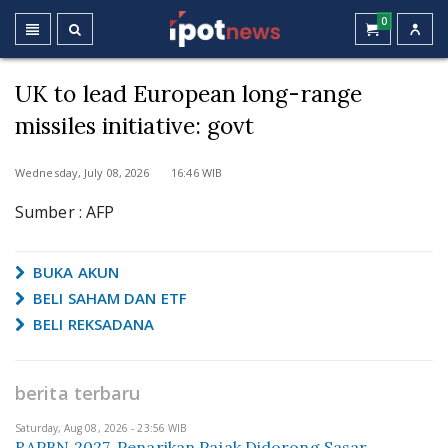
0
UK to lead European long-range
missiles initiative: govt
Wednesday, July 08, 2026 16:46 WIB
Sumber : AFP
BUKA AKUN
BELI SAHAM DAN ETF
BELI REKSADANA
berita terbaru
Saturday, Aug 08, 2026 - 23:56 WIB
RAPBN 2027, Penarikan Pajak Didorong Sasar