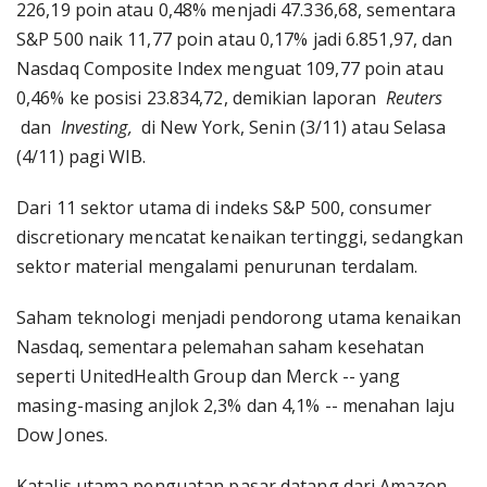
226,19 poin atau 0,48% menjadi 47.336,68, sementara
S&P 500 naik 11,77 poin atau 0,17% jadi 6.851,97, dan
Nasdaq Composite Index menguat 109,77 poin atau
0,46% ke posisi 23.834,72, demikian laporan
Reuters
dan
Investing,
di New York, Senin (3/11) atau Selasa
(4/11) pagi WIB.
Dari 11 sektor utama di indeks S&P 500, consumer
discretionary mencatat kenaikan tertinggi, sedangkan
sektor material mengalami penurunan terdalam.
Saham teknologi menjadi pendorong utama kenaikan
Nasdaq, sementara pelemahan saham kesehatan
seperti UnitedHealth Group dan Merck -- yang
masing-masing anjlok 2,3% dan 4,1% -- menahan laju
Dow Jones.
Katalis utama penguatan pasar datang dari Amazon