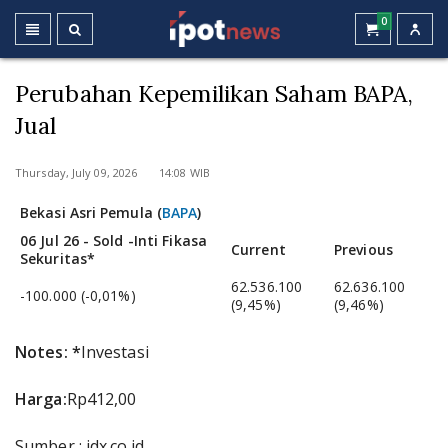
0
Perubahan Kepemilikan Saham BAPA,
Jual
Thursday, July 09, 2026 14:08 WIB
Bekasi Asri Pemula (
BAPA
)
06 Jul 26 - Sold -
Inti Fikasa
Current
Previous
Sekuritas*
62.536.100
62.636.100
-100.000 (-0,01%)
(9,45%)
(9,46%)
Notes: *
Investasi
Harga:
Rp412,00
Sumber : idx.co.id