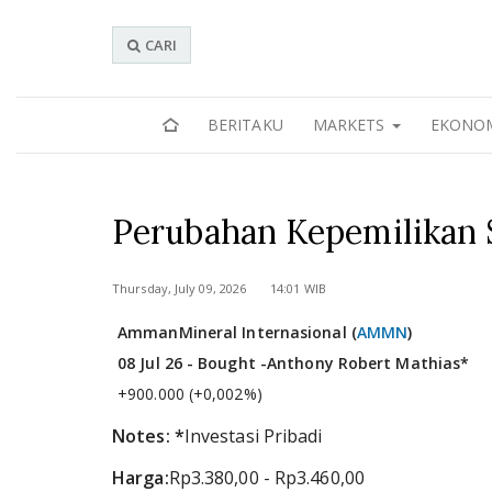
CARI
BERITAKU
MARKETS
EKONO
Perubahan Kepemilikan
Thursday, July 09, 2026 14:01 WIB
Amman
Mineral Internasional (
AMMN
)
08 Jul 26 - Bought -
Anthony Robert Mathias*
+900.000 (+0,002%)
Notes: *
Investasi Pribadi
Harga:
Rp3.380,00 - Rp3.460,00