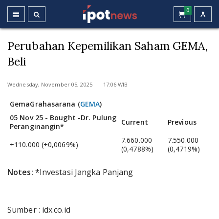
0
Perubahan Kepemilikan Saham GEMA,
Beli
Wednesday, November 05, 2025 17:06 WIB
Gema
Grahasarana (
GEMA
)
05 Nov 25 - Bought -Dr. Pulung
Current
Previous
Peranginangin*
7.660.000
7.550.000
+110.000 (+0,0069%)
(0,4788%)
(0,4719%)
Notes: *
Investasi Jangka Panjang
Sumber : idx.co.id