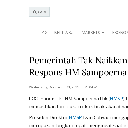
CARI
BERITAKU
MARKETS
EKONO
Pemerintah Tak Naikkan 
Respons HM Sampoerna
Wednesday, December 03, 2025 20:04 WIB
IDXC hannel -
PTHM SampoernaTbk (
HMSP
) 
memastikan tarif cukai rokok tidak akan dina
Presiden Direktur
HMSP
Ivan Cahyadi mengapr
merupakan langkah tepat, mengingat saat ini