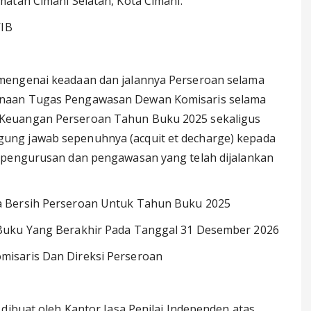
atan Cimahi Selatan, Kota Cimahi.
WIB
mengenai keadaan dan jalannya Perseroan selama
anaan Tugas Pengawasan Dewan Komisaris selama
Keuangan Perseroan Tahun Buku 2025 sekaligus
ung jawab sepenuhnya (acquit et decharge) kepada
 pengurusan dan pengawasan yang telah dijalankan
a Bersih Perseroan Untuk Tahun Buku 2025
Buku Yang Berakhir Pada Tanggal 31 Desember 2026
isaris Dan Direksi Perseroan
dibuat oleh Kantor Jasa Penilai Independen atas