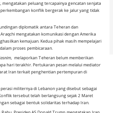
, mengatakan peluang tercapainya gencatan senjata
perkembangan konflik bergerak ke jalur yang tidak
erundingan diplomatik antara Teheran dan
s Araqchi mengatakan komunikasi dengan Amerika
ghasilkan kemajuan. Kedua pihak masih mempelajari
 dalam proses pembicaraan.
Tasnim,
melaporkan Teheran belum memberikan
 hari terakhir. Pertukaran pesan melalui mediator
arat Iran terkait penghentian pertempuran di
operasi militernya di Lebanon yang disebut sebagai
onflik tersebut telah berlangsung sejak 2 Maret
gan sebagai bentuk solidaritas terhadap Iran.
s Rabu, Presiden AS Donald Trump mengatakan Iran