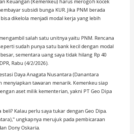
ian Keuangan (Kemenkeu) harus merogoh kocek
 membayar subsidi bunga KUR. Jika PNM berada
isa dikelola menjadi modal kerja yang lebih
mengambil salah satu unitnya yaitu PNM. Rencana
seperti sudah punya satu bank kecil dengan modal
h besar, sementara uang saya tidak hilang Rp 40
 DPR, Rabu (4/2/2026).
vestasi Daya Anagata Nusantara (Danantara
dah menyiapkan tawaran menarik. Kemenkeu siap
ngan aset milik kementerian, yakni PT Geo Dipa
a beli? Kalau perlu saya tukar dengan Geo Dipa.
tara)," ungkapnya merujuk pada pembicaraan
dan Dony Oskaria.