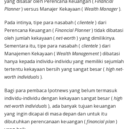
yang disasar oleh Perencana Keuangan (
Financial
Planner
) versus Manajer Kekayaan (
Wealth Manager
).
Pada intinya, tipe para nasabah (
clientele
) dari
Perencana Keuangan (
Financial Planner
) tidak dibatasi
oleh jumlah kekayaan (
net-worth
) yang dimilikinya.
Sementara itu, tipe para nasabah (
clientele
) dari
Manajemen Kekayaan (
Wealth Management
) dibatasi
hanya kepada individu-individu yang memiliki sejumlah
tertentu kekayaan bersih yang sangat besar (
high net-
worth individuals
).
Bagi para pembaca Ipotnews yang belum termasuk
individu-individu dengan kekayaan sangat besar (
high
net-worth individuals
), ada banyak tujuan keuangan
yang ingin dicapai di masa depan dan untuk itu
dibutuhkan perencanaan keuangan (
financial plan
)