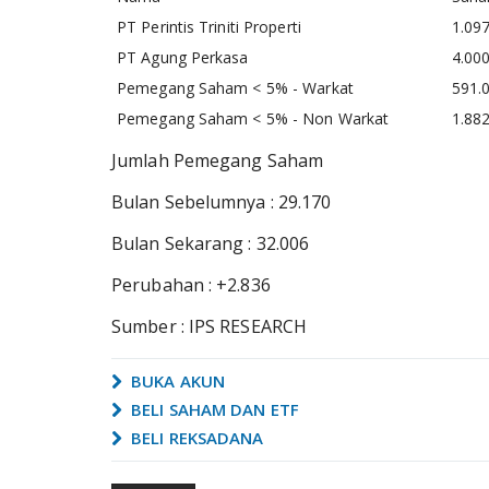
PT Perintis Triniti Properti
1.09
PT Agung Perkasa
4.00
Pemegang Saham < 5% - Warkat
591.
Pemegang Saham < 5% - Non Warkat
1.88
Jumlah Pemegang Saham
Bulan Sebelumnya : 29.170
Bulan Sekarang : 32.006
Perubahan : +2.836
Sumber : IPS RESEARCH
BUKA AKUN
BELI SAHAM DAN ETF
BELI REKSADANA