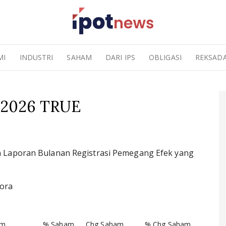
MI
INDUSTRI
SAHAM
DARI IPS
OBLIGASI
REKSAD
i 2026 TRUE
 Laporan Bulanan Registrasi Pemegang Efek yang
pora
am
% Saham
Chg Saham
% Chg Saham