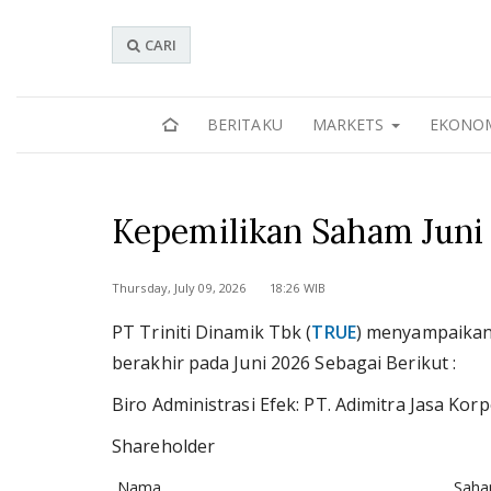
CARI
BERITAKU
MARKETS
EKONO
Kepemilikan Saham Jun
Thursday, July 09, 2026 18:26 WIB
PT Triniti Dinamik Tbk (
TRUE
) menyampaikan
berakhir pada Juni 2026 Sebagai Berikut :
Biro Administrasi Efek: PT. Adimitra Jasa Kor
Shareholder
Nama
Sah