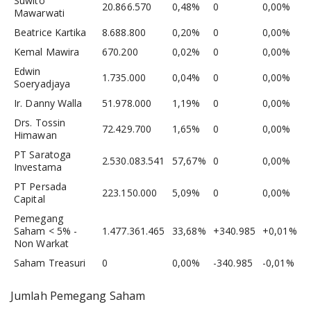
Suwito
20.866.570
0,48%
0
0,00%
Mawarwati
Beatrice Kartika
8.688.800
0,20%
0
0,00%
Kemal Mawira
670.200
0,02%
0
0,00%
Edwin
1.735.000
0,04%
0
0,00%
Soeryadjaya
Ir. Danny Walla
51.978.000
1,19%
0
0,00%
Drs. Tossin
72.429.700
1,65%
0
0,00%
Himawan
PT Saratoga
2.530.083.541
57,67%
0
0,00%
Investama
PT Persada
223.150.000
5,09%
0
0,00%
Capital
Pemegang
Saham < 5% -
1.477.361.465
33,68%
+340.985
+0,01%
Non Warkat
Saham Treasuri
0
0,00%
-340.985
-0,01%
Jumlah Pemegang Saham