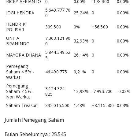
RICKY AFRIANTO
0
0.00%
-178.300
0.00%
5.643.777.70
JOGI HENDRA
25,24%
0
0.00%
0
HENDRIK
309.500
0%
+56.500
0.00%
POLISAR
UNITA
7.363.121.90
32,93%
0
0.00%
BRANINDO
0
5.844.349.52
MAYORA DHANA
26,14%
0
0.00%
5
Pemegang
Saham < 5% -
46.490.775
0,21%
0
0.00%
Warkat
Pemegang
3.124.324.
Saham < 5% -
13,98%
-7.993.700
-0.03%
825
Non Warkat
Saham Treasuri
332.015.500
1.48%
+8.115.500
0.03%
Jumlah Pemegang Saham
Bulan Sebelumnya : 25.545