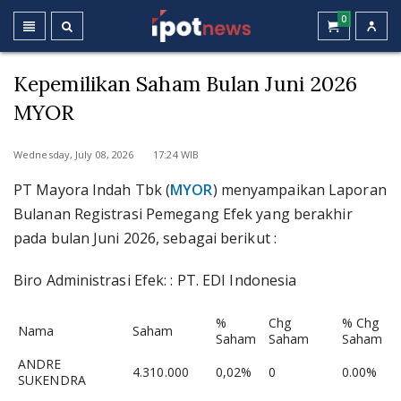
0
Kepemilikan Saham Bulan Juni 2026
MYOR
Wednesday, July 08, 2026 17:24 WIB
PT Mayora Indah Tbk (
MYOR
) menyampaikan Laporan
Bulanan Registrasi Pemegang Efek yang berakhir
pada bulan Juni 2026, sebagai berikut :
Biro Administrasi Efek: : PT. EDI Indonesia
%
Chg
% Chg
Nama
Saham
Saham
Saham
Saham
ANDRE
4.310.000
0,02%
0
0.00%
SUKENDRA