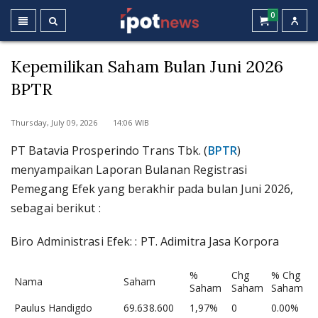
0
Kepemilikan Saham Bulan Juni 2026
BPTR
Thursday, July 09, 2026 14:06 WIB
PT Batavia Prosperindo Trans Tbk. (
BPTR
)
menyampaikan Laporan Bulanan Registrasi
Pemegang Efek yang berakhir pada bulan Juni 2026,
sebagai berikut :
Biro Administrasi Efek: : PT. Adimitra Jasa Korpora
%
Chg
% Chg
Nama
Saham
Saham
Saham
Saham
Paulus Handigdo
69.638.600
1,97%
0
0.00%