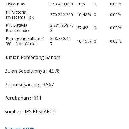
Oscarmas
353.400.000
10%
0
0.00%
PT Victoria
370.212.200
10,48%
0
0.00%
Investama Tbk
PT. Batavia
2.381.968.77
67,4%
0
0.00%
Prosperindo
3
Pemegang Saham <
358.780.42
10,15%
0
0.00%
5% - Non Warkat
7
Jumlah Pemegang Saham
Bulan Sebelumnya : 4.578
Bulan Sekarang : 3.967
Perubahan : -611
Sumber : IPS RESEARCH
BUKA AKUN