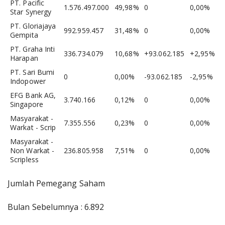
PT. Pacific
1.576.497.000
49,98%
0
0,00%
Star Synergy
PT. Gloriajaya
992.959.457
31,48%
0
0,00%
Gempita
PT. Graha Inti
336.734.079
10,68%
+93.062.185
+2,95%
Harapan
PT. Sari Bumi
0
0,00%
-93.062.185
-2,95%
Indopower
EFG Bank AG,
3.740.166
0,12%
0
0,00%
Singapore
Masyarakat -
7.355.556
0,23%
0
0,00%
Warkat - Scrip
Masyarakat -
Non Warkat -
236.805.958
7,51%
0
0,00%
Scripless
Jumlah Pemegang Saham
Bulan Sebelumnya : 6.892