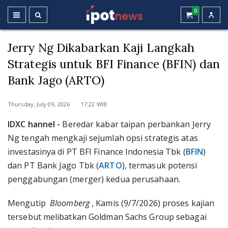
0
Jerry Ng Dikabarkan Kaji Langkah
Strategis untuk BFI Finance (BFIN) dan
Bank Jago (ARTO)
Thursday, July 09, 2026 17:22 WIB
IDXC hannel -
Beredar kabar taipan perbankan Jerry
Ng tengah mengkaji sejumlah opsi strategis atas
investasinya di PT BFI Finance Indonesia Tbk (
BFIN
)
dan PT Bank Jago Tbk (
ARTO
), termasuk potensi
penggabungan (merger) kedua perusahaan.
Mengutip
Bloomberg
, Kamis (9/7/2026) proses kajian
tersebut melibatkan Goldman Sachs Group sebagai