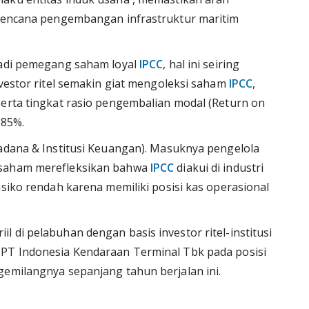
n rencana pengembangan infrastruktur maritim
njadi pemegang saham loyal
IPCC
, hal ini seiring
nvestor ritel semakin giat mengoleksi saham
IPCC
,
serta tingkat rasio pengembalian modal (Return on
,85%.
sadana & Institusi Keuangan). Masuknya pengelola
 saham merefleksikan bahwa
IPCC
diakui di industri
isiko rendah karena memiliki posisi kas operasional
 di pelabuhan dengan basis investor ritel-institusi
 PT Indonesia Kendaraan Terminal Tbk pada posisi
gemilangnya sepanjang tahun berjalan ini.