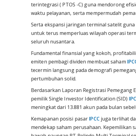
terintegrasi ( PTOS -C) guna mendorong efis
waktu pelayanan, serta mempermudah pemant
Serta ekspansi jaringan terminal satelit gu
untuk terus memperluas wilayah operasi term
seluruh nusantara.
Fundamental finansial yang kokoh, profitabili
emiten pembagi dividen membuat saham
IPC
tecermin langsung pada demografi pemegan
pertumbuhan solid.
Berdasarkan Laporan Registrasi Pemegang Efe
pemilik Single Investor Identification (SID)
IP
meningkat dari 13.881 akun pada bulan sebel
Kemapanan posisi pasar
IPCC
juga terlihat da
mendekap saham perusahaan. Kepemilikan sah
bawah naungan PT Pelindo Multi Terminal se