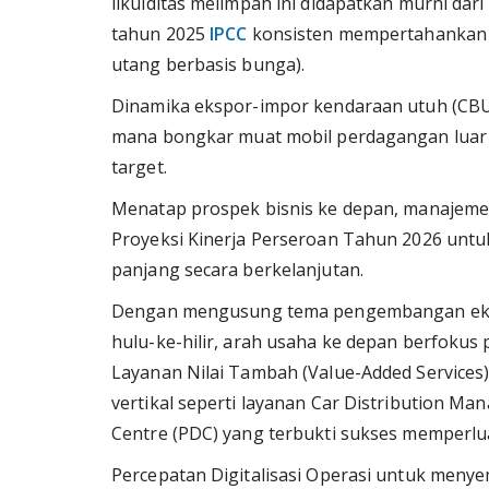
likuiditas melimpah ini didapatkan murni dar
tahun 2025
IPCC
konsisten mempertahankan ke
utang berbasis bunga).
Dinamika ekspor-impor kendaraan utuh (CBU)
mana bongkar muat mobil perdagangan luar ne
target.
Menatap prospek bisnis ke depan, manajem
Proyeksi Kinerja Perseroan Tahun 2026 un
panjang secara berkelanjutan.
Dengan mengusung tema pengembangan ekosis
hulu-ke-hilir, arah usaha ke depan berfokus 
Layanan Nilai Tambah (Value-Added Services
vertikal seperti layanan Car Distribution Man
Centre (PDC) yang terbukti sukses memperlu
Percepatan Digitalisasi Operasi untuk meny