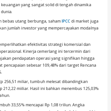
keuangan yang sangat solid di tengah dinamika
 dunia.
an bebas utang berbunga, saham
IPCC
di market juga
jakan jumlah investor yang mempercayakan modalnya
mperlihatkan efektivitas strategi komersial dan
erasional. Kinerja cemerlang ini tercermin dari
njakan pendapatan operasi yang signifikan hingga
at pencapaian sebesar 109,48% dari target Rencana
5.
Rp 256,51 miliar, tumbuh melesat dibandingkan
 212,22 miiliar. Hasil ini bahkan menembus 125,03%
tahun.
mbuh 33,55% mencapai Rp 1,08 triliun. Angka