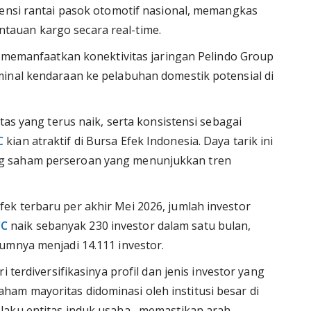
iensi rantai pasok otomotif nasional, memangkas
auan kargo secara real-time.
na memanfaatkan konektivitas jaringan Pelindo Group
inal kendaraan ke pelabuhan domestik potensial di
tas yang terus naik, serta konsistensi sebagai
C
kian atraktif di Bursa Efek Indonesia. Daya tarik ini
g saham perseroan yang menunjukkan tren
k terbaru per akhir Mei 2026, jumlah investor
CC
naik sebanyak 230 investor dalam satu bulan,
umnya menjadi 14.111 investor.
ri terdiversifikasinya profil dan jenis investor yang
am mayoritas didominasi oleh institusi besar di
laku entitas induk usaha , memastikan arah