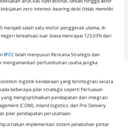
i kekuatan arus kas operasional, sebab hingga akhir
bijakan zero interest-bearing debt (tidak memiliki
 menjadi salah satu motor penggerak utama, di
geri terealisasi luar biasa mencapai 123,03% dari
en
IPCC
telah menyusun Rencana Strategis dan
tuk mengamankan pertumbuhan usaha jangka
tem logistik kendaraan yang terintegrasi secara
pada beberapa pilar strategis seperti Perluasan
) yang mengoptimalkan pendapatan dari integrasi
agement (CDM), inland logistics, dan Pre Delivery
as pilar pendapatan perusahaan.
empurnakan implementasi sistem pelabuhan pintar