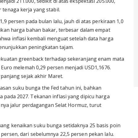
adi 211.000, sedikit di atas ekspektasi 205.000,
tenaga kerja yang stabil.
,9 persen pada bulan lalu, jauh di atas perkiraan 1,0
aikan harga bahan bakar, terbesar dalam empat
hwa inflasi kembali menguat setelah data harga
nunjukkan peningkatan tajam.
kekuatan greenback terhadap sekeranjang enam mata
3. Euro melemah 0,29 persen menjadi USD1,1676.
rpanjang sejak akhir Maret.
san suku bunga the Fed tahun ini, bahkan
 pada 2027. Tekanan inflasi yang dipicu harga
unya jalur perdagangan Selat Hormuz, turut
ang kenaikan suku bunga setidaknya 25 basis poin
ersen, dari sebelumnya 22,5 persen pekan lalu.