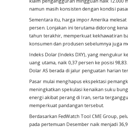
klaim pengangguran mingguan naik 12.000 menj
namun masih konsisten dengan kondisi pasar 
Sementara itu, harga impor Amerika melesat 1
persen. Lonjakan ini terutama didorong ken
tahun terakhir, memperkuat kekhawatiran ba
konsumen dan produsen sebelumnya juga me
Indeks Dolar (Indeks DXY), yang mengukur 
uang utama, naik 0,37 persen ke posisi 98,8
Dolar AS berada di jalur penguatan harian te
Pasar mulai menghapus ekspektasi pemangka
meningkatkan spekulasi kenaikan suku bunga
energi akibat perang di Iran, serta tergangg
memperkuat pandangan tersebut.
Berdasarkan FedWatch Tool CME Group, pelu
pada pertemuan Desember naik menjadi 36,9 p