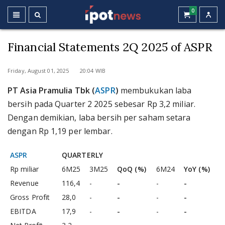
0
Financial Statements 2Q 2025 of ASPR
Friday, August 01, 2025 20:04 WIB
PT Asia Pramulia Tbk (
ASPR
)
membukukan laba
bersih pada Quarter 2 2025 sebesar Rp 3,2 miliar.
Dengan demikian, laba bersih per saham setara
dengan Rp 1,19 per lembar.
ASPR
QUARTERLY
Rp miliar
6M25
3M25
QoQ (%)
6M24
YoY (%)
Revenue
116,4
-
-
-
-
Gross Profit
28,0
-
-
-
-
EBITDA
17,9
-
-
-
-