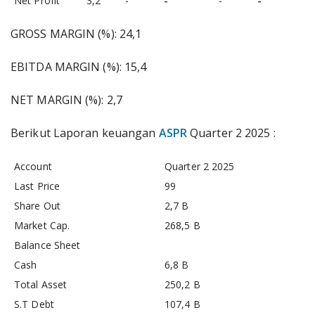
Net Profit
3,2
-
-
-
-
GROSS MARGIN (%): 24,1
EBITDA MARGIN (%): 15,4
NET MARGIN (%): 2,7
Berikut Laporan keuangan
ASPR
Quarter 2 2025 :
Account
Quarter 2 2025
Last Price
99
Share Out
2,7 B
Market Cap.
268,5 B
Balance Sheet
Cash
6,8 B
Total Asset
250,2 B
S.T Debt
107,4 B