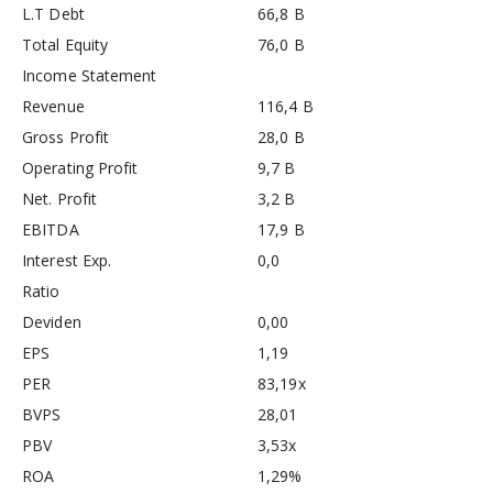
L.T Debt
66,8 B
Total Equity
76,0 B
Income Statement
Revenue
116,4 B
Gross Profit
28,0 B
Operating Profit
9,7 B
Net. Profit
3,2 B
EBITDA
17,9 B
Interest Exp.
0,0
Ratio
Deviden
0,00
EPS
1,19
PER
83,19x
BVPS
28,01
PBV
3,53x
ROA
1,29%