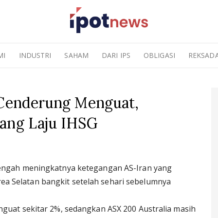
MI
INDUSTRI
SAHAM
DARI IPS
OBLIGASI
REKSAD
 Cenderung Menguat,
uang Laju IHSG
 tengah meningkatnya ketegangan AS-Iran yang
a Selatan bangkit setelah sehari sebelumnya
enguat sekitar 2%, sedangkan ASX 200 Australia masih