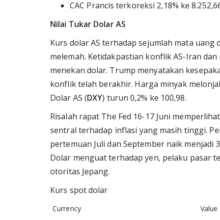
CAC Prancis terkoreksi 2,18% ke 8.252,66
Nilai Tukar Dolar AS
Kurs dolar AS terhadap sejumlah mata uang d
melemah. Ketidakpastian konflik AS-Iran dan r
menekan dolar. Trump menyatakan kesepaka
konflik telah berakhir. Harga minyak melonjak
Dolar AS (
DXY
) turun 0,2% ke 100,98.
Risalah rapat The Fed 16-17 Juni memperlih
sentral terhadap inflasi yang masih tinggi.
pertemuan Juli dan September naik menjadi 
Dolar menguat terhadap yen, pelaku pasar t
otoritas Jepang.
Kurs spot dolar
Currency
Value