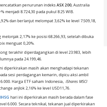
 mencatatkan penurunan indeks
ASX 200
, Australia
^% menjadi 8.724,30 pada pukul 8:25 WIB.
92% dan berlanjut melompat 3,62% ke level 7.509,18,
 melonjak 2,17% ke posisi 68.266,93, setelah dibuka
opix menguat 0,20%.
ng terakhir diperdagangkan di level 23.983, lebih
lumnya pada 24.199,46.
 ini diperkirakan masih akan menghadapi tekanan
pada sesi perdagangan kemarin, dipicu aksi ambil
 6.000. Harga ETF saham Indonesia,
iShares MSCI
xchange anjlok 2,16% ke level USD11,76.
n
IHSG
hari ini diperkirakan masih berada dalam fase
el 6.000. Secara teknikal, tekanan jual diperkirakan