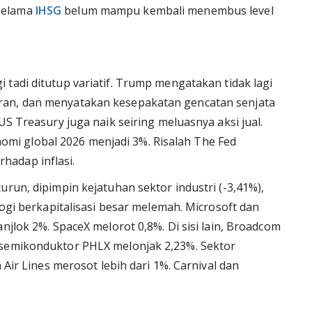
selama
IHSG
belum mampu kembali menembus level
i tadi ditutup variatif. Trump mengatakan tidak lagi
ran, dan menyatakan kesepakatan gencatan senjata
US Treasury juga naik seiring meluasnya aksi jual.
i global 2026 menjadi 3%. Risalah The Fed
hadap inflasi.
urun, dipimpin kejatuhan sektor industri (-3,41%),
logi berkapitalisasi besar melemah. Microsoft dan
njlok 2%. SpaceX melorot 0,8%. Di sisi lain, Broadcom
 semikonduktor PHLX melonjak 2,23%. Sektor
 Air Lines merosot lebih dari 1%. Carnival dan