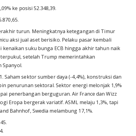
09% ke posisi 52.348,39.
.870,65.
erakhir turun. Meningkatnya ketegangan di Timur
 aksi jual aset berisiko. Pelaku pasar kembali
si kenaikan suku bunga ECB hingga akhir tahun naik
l terpukul, setelah Trump memerintahkan
 Spanyol.
91. Saham sektor sumber daya (-4,4%), konstruksi dan
mpin penurunan sektoral. Sektor energi melonjak 1,9%
pai penerbangan berguguran. Air France dan Wizz
ogi Eropa bergerak variatif. ASML melaju 1,3%, tapi
dband Bahnhof, Swedia melambung 17,1%.
45.
4.