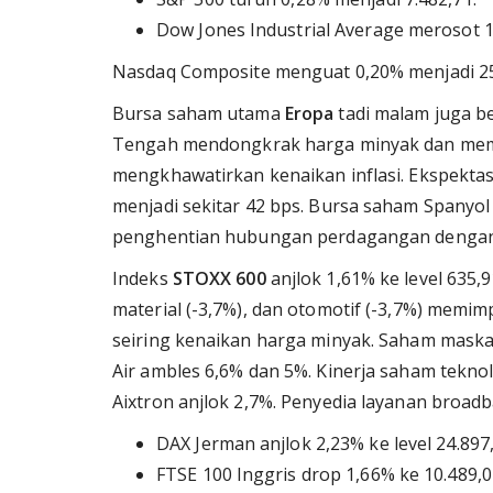
Dow Jones Industrial Average merosot 1,
Nasdaq Composite menguat 0,20% menjadi 25
Bursa saham utama
Eropa
tadi malam juga b
Tengah mendongkrak harga minyak dan memicu
mengkhawatirkan kenaikan inflasi. Ekspekta
menjadi sekitar 42 bps. Bursa saham Spanyo
penghentian hubungan perdagangan dengan
Indeks
STOXX 600
anjlok 1,61% ke level 635,
material (-3,7%), dan otomotif (-3,7%) memi
seiring kenaikan harga minyak. Saham maska
Air ambles 6,6% dan 5%. Kinerja saham teknol
Aixtron anjlok 2,7%. Penyedia layanan broa
DAX Jerman anjlok 2,23% ke level 24.897,
FTSE 100 Inggris drop 1,66% ke 10.489,0