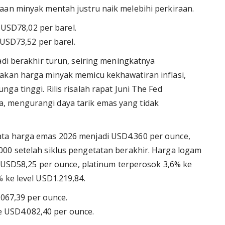
aan minyak mentah justru naik melebihi perkiraan.
USD78,02 per barel.
USD73,52 per barel.
tadi berakhir turun, seiring meningkatnya
akan harga minyak memicu kekhawatiran inflasi,
a tinggi. Rilis risalah rapat Juni The Fed
, mengurangi daya tarik emas yang tidak
ta harga emas 2026 menjadi USD4.360 per ounce,
00 setelah siklus pengetatan berakhir. Harga logam
el USD58,25 per ounce, platinum terperosok 3,6% ke
 ke level USD1.219,84.
067,39 per ounce.
e USD4.082,40 per ounce.