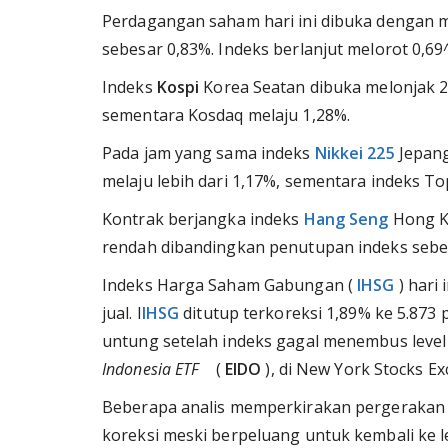
Perdagangan saham hari ini dibuka dengan
sebesar 0,83%. Indeks berlanjut melorot 0,69
Indeks
Kospi
Korea Seatan dibuka melonjak 2,
sementara Kosdaq melaju 1,28%.
Pada jam yang sama indeks
Nikkei 225
Jepang
melaju lebih dari 1,17%, sementara indeks T
Kontrak berjangka indeks
Hang Seng
Hong Ko
rendah dibandingkan penutupan indeks sebe
Indeks Harga Saham Gabungan (
IHSG
) hari
jual. I
IHSG
ditutup terkoreksi 1,89% ke 5.873 
untung setelah indeks gagal menembus level
Indonesia ETF
(
EIDO
), di New York Stocks E
Beberapa analis memperkirakan pergeraka
koreksi meski berpeluang untuk kembali ke lev