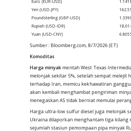
Euro (EUR-USD)
1.141
Yen (USD-JPY)
162.5
Poundsterling (GBP-USD)
1.339
Rupiah (USD-IDR)
18,01
Yuan (USD-CNY)
6.805
Sumber : Bloomberg.com, 8/7/2026 (ET)
Komoditas
Harga minyak
mentah West Texas Intermediate
melonjak sekitar 5%, setelah sempat meleji
terhadap Iran, memicu kekhawatiran ganggua
akan kembali menghambat pengiriman minya
menegaskan AS tidak berniat memulai perang
Harga ultra-low sulfur diesel juga melonjak 
Ukraina dilaporkan menghantam tiga kilang mi
sejumlah stasiun pemompaan pipa minyak Rusi