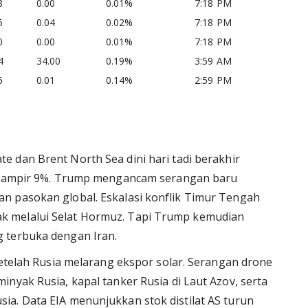
8
0.00
0.01%
7:18 PM
5
0.04
0.02%
7:18 PM
0
0.00
0.01%
7:18 PM
4
34.00
0.19%
3:59 AM
5
0.01
0.14%
2:59 PM
 dan Brent North Sea dini hari tadi berakhir
t hampir 9%. Trump mengancam serangan baru
n pasokan global. Eskalasi konflik Timur Tengah
k melalui Selat Hormuz. Tapi Trump kemudian
 terbuka dengan Iran.
setelah Rusia melarang ekspor solar. Serangan drone
nyak Rusia, kapal tanker Rusia di Laut Azov, serta
a. Data EIA menunjukkan stok distilat AS turun