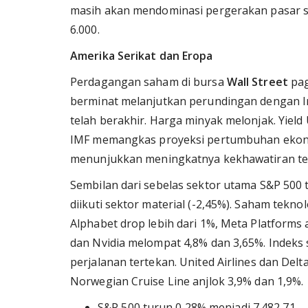
masih akan mendominasi pergerakan pasar 
6.000.
Amerika Serikat dan Eropa
Perdagangan saham di bursa
Wall Street
pag
berminat melanjutkan perundingan dengan I
telah berakhir. Harga minyak melonjak. Yield 
IMF memangkas proyeksi pertumbuhan ekonom
menunjukkan meningkatnya kekhawatiran ter
Sembilan dari sebelas sektor utama S&P 500 t
diikuti sektor material (-2,45%). Saham tekno
Alphabet drop lebih dari 1%, Meta Platforms a
dan Nvidia melompat 4,8% dan 3,65%. Indeks
perjalanan tertekan. United Airlines dan Delta
Norwegian Cruise Line anjlok 3,9% dan 1,9%.
S&P 500 turun 0,28% menjadi 7.482,71.