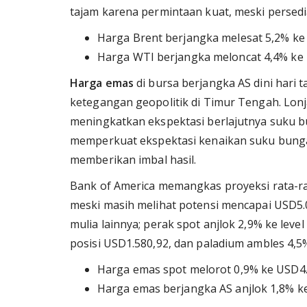
tajam karena permintaan kuat, meski persedi
Harga Brent berjangka melesat 5,2% ke 
Harga WTI berjangka meloncat 4,4% ke 
Harga emas
di bursa berjangka AS dini hari 
ketegangan geopolitik di Timur Tengah. Lonj
meningkatkan ekspektasi berlajutnya suku bung
memperkuat ekspektasi kenaikan suku bunga
memberikan imbal hasil.
Bank of America memangkas proyeksi rata-ra
meski masih melihat potensi mencapai USD5.0
mulia lainnya; perak spot anjlok 2,9% ke lev
posisi USD1.580,92, dan paladium ambles 4,5%
Harga emas spot melorot 0,9% ke USD4.
Harga emas berjangka AS anjlok 1,8% k