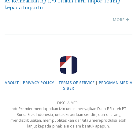
AS Kembalikan Rp 1,79 Triliun Tarif Impor Trump
kepada Importir
MORE
ABOUT
|
PRIVACY POLICY
|
TERMS OF SERVICE
|
PEDOMAN MEDIA
SIBER
DISCLAIMER :
IndoPremier mendapatkan izin untuk menyajikan Data-BEI oleh PT
Bursa Efek Indonesia, untuk keperluan sendiri, dan dilarang
mendistribusikan, mempublikasikan dan/atau mereproduksi lebih
lanjut kepada pihak lain dalam bentuk apapun.