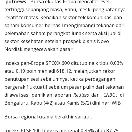
Ipotnews
- Bursa ekuitas Eropa mencatat level
tertinggi sepanjang masa, Rabu, meski penguatannya
relatif terbatas. Kenaikan sektor telekomunikasi dan
saham konsumer berhasil mengimbangi tekanan dari
pelemahan saham perangkat lunak serta aksi jual di
sektor kesehatan setelah prospek bisnis Novo
Nordisk mengecewakan pasar.
Indeks pan-Eropa STOXX 600 ditutup naik tipis 0,03%
atau 0,19 poin menjadi 618,12, melanjutkan rekor
penutupan sesi sebelumnya, ketika perdagangan
bergerak fluktuatif sebelum pasar pulih dari tekanan
di awal sesi, demikian laporan
Reuters
dan
CNBC ,
di
Bengaluru, Rabu (4/2) atau Kamis (5/2) dini hari WIB.
Bursa regional utama berakhir variatif.
Indeks FTSE 100 Inggris menguat 0,85% atau 87,75