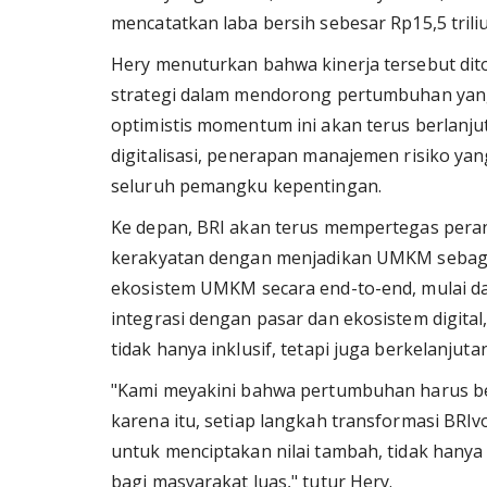
mencatatkan laba bersih sebesar Rp15,5 tril
Hery menuturkan bahwa kinerja tersebut dit
strategi dalam mendorong pertumbuhan yang 
optimistis momentum ini akan terus berlanju
digitalisasi, penerapan manajemen risiko yang
seluruh pemangku kepentingan.
Ke depan, BRI akan terus mempertegas pera
kerakyatan dengan menjadikan UMKM sebag
ekosistem UMKM secara end-to-end, mulai d
integrasi dengan pasar dan ekosistem digi
tidak hanya inklusif, tetapi juga berkelanjutan
"Kami meyakini bahwa pertumbuhan harus be
karena itu, setiap langkah transformasi BRI
untuk menciptakan nilai tambah, tidak hany
bagi masyarakat luas," tutur Hery.