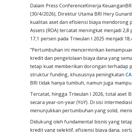
Dalam Press ConferenceKinerja KeuanganBRI 
(30/4/2026), Direktur Utama BRI Hery Gunar
kualitas aset dan efisiensi biaya mendorong 
Assets (ROA) tercatat meningkat menjadi 2,8 
17,1 persen pada Triwulan I 2025 menjadi 18,
"Pertumbuhan ini mencerminkan kemampuan 
kredit dan pengelolaan biaya dana yang semak
tetap kuat memberikan dorongan terhadap pe
struktur funding, khususnya peningkatan
CA
BRI tidak hanya tumbuh, namun juga mampu m
Tercatat, hingga Triwulan I 2026, total aset 
secara year-on-year (YoY). Di sisi intermedia
menunjukkan pertumbuhan yang solid, mening
Didukung oleh fundamental bisnis yang tetap
kredit yang selektif, efisiensi biaya dana, ser