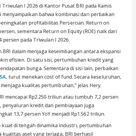
Triwulan I 2026 di Kantor Pusat BRI pada Kamis
di menyampaikan bahwa kombinasi dari perbaikan
peningkatan profitabilitas Perseroan. Return on
persen, sementara Return on Equity (ROE) naik dari
4 persen pada Triwulan I 2026.
BRI dalam menjaga keseimbangan antara ekspansi
in efisien. Di satu sisi, pertumbuhan kredit yang
ndapatan bunga. Sementara di sisi lain, perbaikan
SA
, turut menekan cost of fund. Secara keseluruhan,
enjaga kualitas pertumbuhan," jelas Hery.
BRI mencapai Rp2.250 triliun atau tumbuh 7,2 persen
si, penyaluran kredit dan pembiayaan juga
kat 13,7 persen YoY menjadi Rp1.562 triliun.
 kuat di tengah dinamika industri, pertumbuhan
ta kualitas aset yang terjaga, BRI berhasil