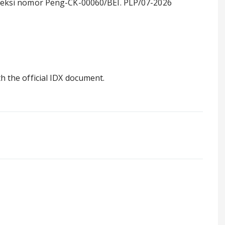
reksi nomor Peng-CK-00060/BEI. PLP/07-2026
th the official IDX document.